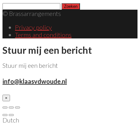
Zoeken
naar:
© Brassarrangements
Privacy policy
Terms and conditions
Stuur mij een bericht
Stuur mij een bericht
info@klaasvdwoude.nl
×
Dutch